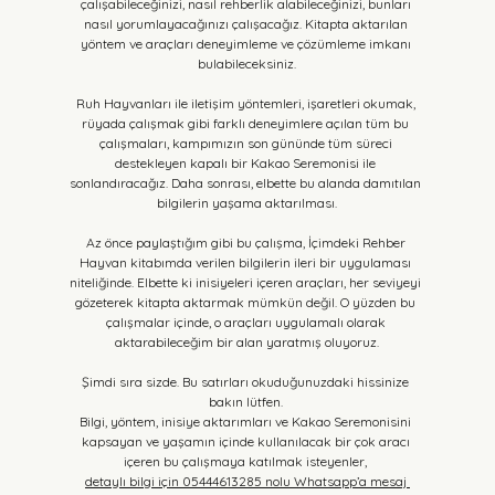
çalışabileceğinizi, nasıl rehberlik alabileceğinizi, bunları 
nasıl yorumlayacağınızı çalışacağız. Kitapta aktarılan 
yöntem ve araçları deneyimleme ve çözümleme imkanı 
bulabileceksiniz.
Ruh Hayvanları ile iletişim yöntemleri, işaretleri okumak, 
rüyada çalışmak gibi farklı deneyimlere açılan tüm bu 
çalışmaları, kampımızın son gününde tüm süreci 
destekleyen kapalı bir Kakao Seremonisi ile 
sonlandıracağız. Daha sonrası, elbette bu alanda damıtılan 
bilgilerin yaşama aktarılması.
Az önce paylaştığım gibi bu çalışma, İçimdeki Rehber 
Hayvan kitabımda verilen bilgilerin ileri bir uygulaması 
niteliğinde. Elbette ki inisiyeleri içeren araçları, her seviyeyi 
gözeterek kitapta aktarmak mümkün değil. O yüzden bu 
çalışmalar içinde, o araçları uygulamalı olarak 
aktarabileceğim bir alan yaratmış oluyoruz.
Şimdi sıra sizde. Bu satırları okuduğunuzdaki hissinize 
bakın lütfen. 
Bilgi, yöntem, inisiye aktarımları ve Kakao Seremonisini 
kapsayan ve yaşamın içinde kullanılacak bir çok aracı 
içeren bu çalışmaya katılmak isteyenler, 
detaylı bilgi için 05444613285 nolu Whatsapp’a mesaj 