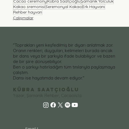
Cacao ceremony
Kübra Saatçıoğlu
Şamanik Yolculuk
Kakao sremonisi
Seremonyal Kakao
Erk Hayvanı
Rehber hayvan
Çalışmalar
"Toprakları yeni keşfedilmiş bir diyarı anlatmak zor.
Oranın renkleri, duyguları, kelimeleri burada ancak
bir dans veya bir şarkıyla ifade bulabiliyor ve bazen
de bir şiire dönüşebiliyor.
Ben o şarkıyı hatırladığım tüm tınılarıyla paylaşmaya
çalıştım.
Dansı ise hayatımda devam ediyor."
KÜBRA SAATÇIOĞLU
Yazar, Şamanik Rehber, Cacaoista
Email
*